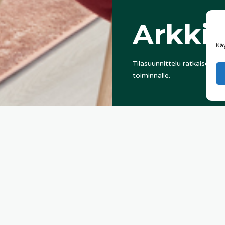
Arkkit
Kä
Tilasuunnittelu ratkaisee mon
toiminnalle.
06/10/2025
alt Arkkitehdit
ja Sisu Interior
yhteistyö