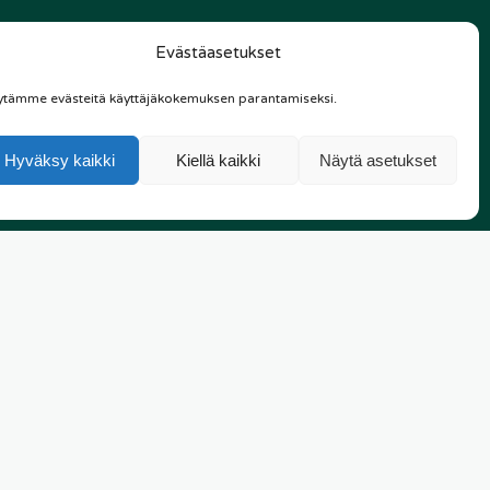
ehtuuri
Evästäasetukset
ytämme evästeitä käyttäjäkokemuksen parantamiseksi.
ia tilahaasteita ja luo pitkän aikavälin puitteet yrityksen
Hyväksy kaikki
Kiellä kaikki
Näytä asetukset
Viimeisimmät artikkelit
Miksi tilasuunnittelu kannattaa
aloittaa ajoissa
toimitilarakentamisessa?
09/01/2026
alt Arkkitehdit ja Sisu Interior