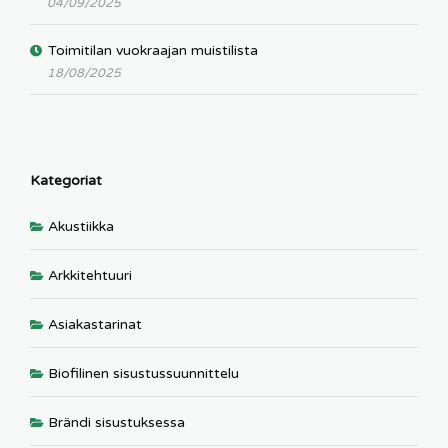
04/09/2025
Toimitilan vuokraajan muistilista
18/08/2025
Kategoriat
Akustiikka
Arkkitehtuuri
Asiakastarinat
Biofilinen sisustussuunnittelu
Brändi sisustuksessa