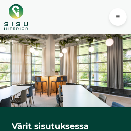
Skip
to
content
Värit sisutuksessa